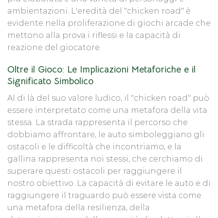
ambientazioni. L'eredità del "chicken road" è
evidente nella proliferazione di giochi arcade che
mettono alla prova i riflessi e la capacità di
reazione del giocatore.
Oltre il Gioco: Le Implicazioni Metaforiche e il
Significato Simbolico
Al di là del suo valore ludico, il "chicken road" può
essere interpretato come una metafora della vita
stessa. La strada rappresenta il percorso che
dobbiamo affrontare, le auto simboleggiano gli
ostacoli e le difficoltà che incontriamo, e la
gallina rappresenta noi stessi, che cerchiamo di
superare questi ostacoli per raggiungere il
nostro obiettivo. La capacità di evitare le auto e di
raggiungere il traguardo può essere vista come
una metafora della resilienza, della