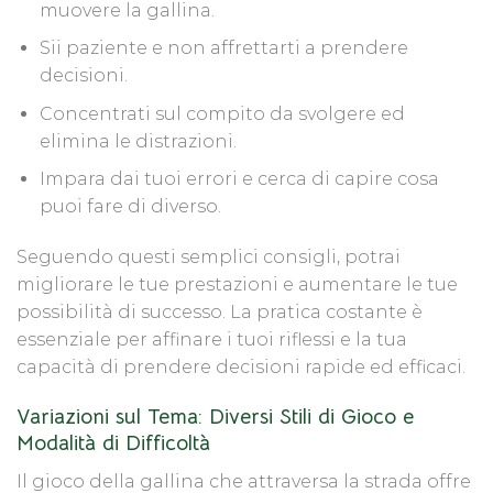
muovere la gallina.
Sii paziente e non affrettarti a prendere
decisioni.
Concentrati sul compito da svolgere ed
elimina le distrazioni.
Impara dai tuoi errori e cerca di capire cosa
puoi fare di diverso.
Seguendo questi semplici consigli, potrai
migliorare le tue prestazioni e aumentare le tue
possibilità di successo. La pratica costante è
essenziale per affinare i tuoi riflessi e la tua
capacità di prendere decisioni rapide ed efficaci.
Variazioni sul Tema: Diversi Stili di Gioco e
Modalità di Difficoltà
Il gioco della gallina che attraversa la strada offre