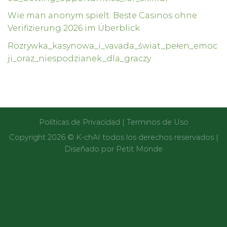
Wie man anonym spielt: Beste Casinos ohne
Verifizierung 2026 im Überblick
Rozrywka_kasynowa_i_vavada_świat_pełen_emoc
ji_oraz_niespodzianek_dla_graczy
Políticas de Privacidad
|
Terminos de Uso
Copyright 2026 ©
K-chAI todos los derechos reservados |
Diseñado por Petit Monde