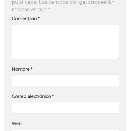
publicada.
Los campos obligatorios están
marcados con
*
Comentario
*
Nombre
*
Correo electrónico
*
Web