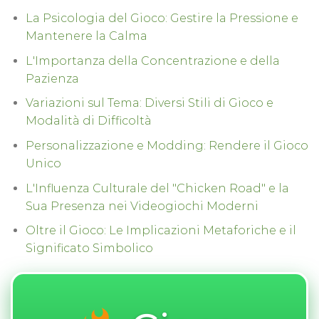
La Psicologia del Gioco: Gestire la Pressione e
Mantenere la Calma
L'Importanza della Concentrazione e della
Pazienza
Variazioni sul Tema: Diversi Stili di Gioco e
Modalità di Difficoltà
Personalizzazione e Modding: Rendere il Gioco
Unico
L'Influenza Culturale del "Chicken Road" e la
Sua Presenza nei Videogiochi Moderni
Oltre il Gioco: Le Implicazioni Metaforiche e il
Significato Simbolico