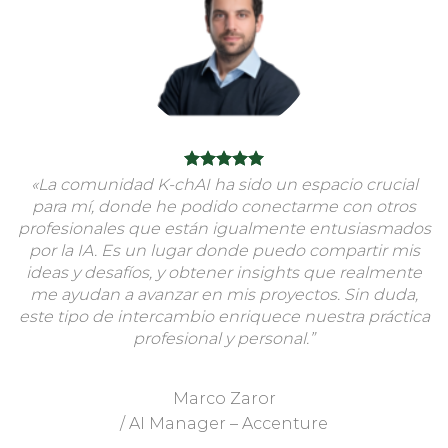
«La comunidad K-chAI ha sido un espacio crucial
para mí, donde he podido conectarme con otros
profesionales que están igualmente entusiasmados
por la IA. Es un lugar donde puedo compartir mis
ideas y desafíos, y obtener insights que realmente
me ayudan a avanzar en mis proyectos. Sin duda,
este tipo de intercambio enriquece nuestra práctica
profesional y personal.”
Marco Zaror
/
AI Manager – Accenture