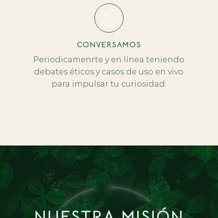
CONVERSAMOS
Periodicamenrte y en línea teniendo
debates éticos y casos de uso en vivo
para impulsar tu curiosidad.
NUESTRA MISIÓN