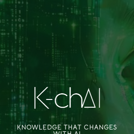
Saltar
al
contenido
KNOWLEDGE THAT CHANGES
WITH AI