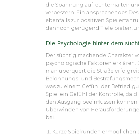
die Spannung aufrechterhalten und 
verbessern. Ein ansprechendes Desi
ebenfalls zur positiven Spielerfahrun
dennoch genügend Tiefe bieten, um d
Die Psychologie hinter dem süc
Der süchtig machende Charakter von
psychologische Faktoren erklären. 
man überquert die Straße erfolgrei
Belohnungs- und Bestrafungsmecha
was zu einem Gefühl der Befriedigu
Spiel ein Gefühl der Kontrolle, da
den Ausgang beeinflussen können.
Überwinden von Herausforderungen
bei.
Kurze Spielrunden ermöglichen es,