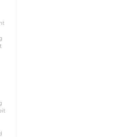
ht
g
t
g
eit
d