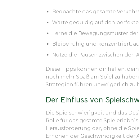
Beobachte das gesamte Verkehrs
Warte geduldig auf den perfekte
Lerne die Bewegungsmuster der 
Bleibe ruhig und konzentriert, a
Nutze die Pausen zwischen den Au
Diese Tipps können dir helfen, dein
noch mehr Spaß am Spiel zu habe
Strategien führen unweigerlich zu 
Der Einfluss von Spielschw
Die Spielschwierigkeit und das Des
Rolle für das gesamte Spielerlebnis
Herausforderung dar, ohne die Spiel
Erhöhen der Geschwindigkeit der 