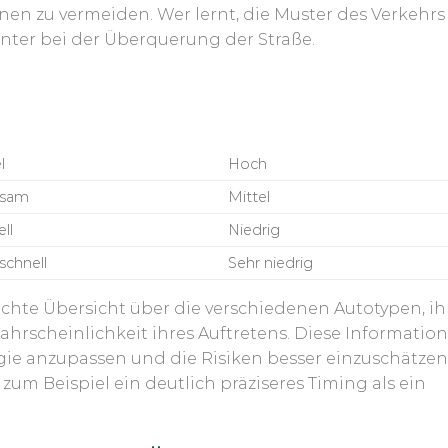
nen zu vermeiden. Wer lernt, die Muster des Verkehrs
enter bei der Überquerung der Straße.
l
Hoch
gsam
Mittel
ll
Niedrig
schnell
Sehr niedrig
achte Übersicht über die verschiedenen Autotypen, ih
ahrscheinlichkeit ihres Auftretens. Diese Informatio
egie anzupassen und die Risiken besser einzuschätzen
zum Beispiel ein deutlich präziseres Timing als ein