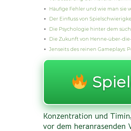
Häufige Fehler und wie man sie 
Der Einfluss von Spielschwierigk
Die Psychologie hinter dem sü
Die Zukunft von Henne-über-die-
Jenseits des reinen Gameplays: 
Spie
Konzentration und Timing
vor dem heranrasenden V