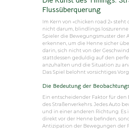
Flussüberquerung
Im Kern von «chicken road 2» steht 
nicht darum, blindlings loszurenne
Spieler die Bewegungsmuster der 
erkennen, um die Henne sicher über 
darin, sich nicht von der Geschwin
stattdessen geduldig auf den perfe
anzuhalten und die Situation zu an
Das Spiel belohnt vorsichtiges Vorg
Die Bedeutung der Beobachtung
Ein entscheidender Faktor für den E
des Straßenverkehrs. Jedes Auto be
und in einer anderen Richtung. Es is
direkt vor der Henne befinden, sond
Antizipation der Bewegungen der F