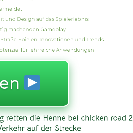
vermeidet
eit und Design auf das Spielerlebnis
chtig machenden Gameplay
Straße-Spielen: Innovationen und Trends
Potenzial für lehrreiche Anwendungen
len
 retten die Henne bei chicken road 2
erkehr auf der Strecke