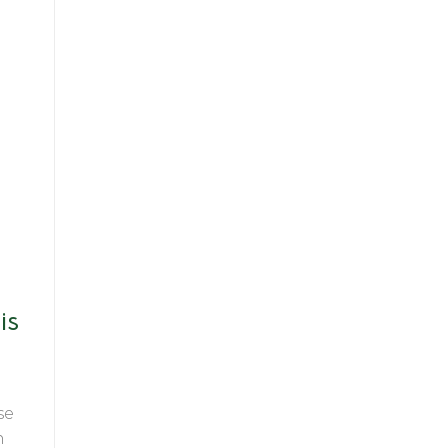
is
se
n