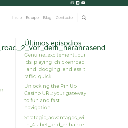
Inicio
Equipo
Blog
Contacto
Últimos episodios
_road_2_vor_dem_heranrasend
Genuine_excitement_bui
lds_playing_chickenroad
_and_dodging_endless_t
raffic_quickl
Unlocking the Pin Up
en
Casino URL: your gateway
to fun and fast
navigation
Strategic_advantages_wi
th_4rabet_and_enhance