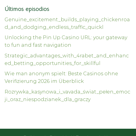
Últimos episodios
Genuine_excitement_builds_playing_chickenroa
d_and_dodging_endless_traffic_quickl
Unlocking the Pin Up Casino URL: your gateway
to fun and fast navigation
Strategic_advantages_with_4rabet_and_enhanc
ed_betting_opportunities_for_skillful
Wie man anonym spielt: Beste Casinos ohne
Verifizierung 2026 im Überblick
Rozrywka_kasynowa_i_vavada_świat_pełen_emoc
ji_oraz_niespodzianek_dla_graczy