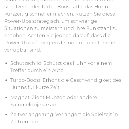
schützen, oder Turbo-Boosts, die das Huhn
kurzzeitig schneller machen. Nutzen Sie diese
Power-Ups strategisch, um schwierige
Situationen zu meistern und Ihre Punktzahl zu
erhöhen. Achten Sie jedoch darauf, dass die
Power-Ups oft begrenzt sind und nicht immer
verfügbar sind.
Schutzschild: Schützt das Huhn vor einem
Treffer durch ein Auto.
Turbo-Boost: Erhöht die Geschwindigkeit des
Huhns für kurze Zeit.
Magnet: Zieht Münzen oder andere
Sammelobjekte an.
Zeitverlängerung: Verlängert die Spielzeit in
Zeitrennen.