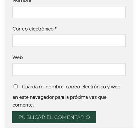
Nombre
*
Correo electrónico
*
Web
Guarda mi nombre, correo electrónico y web
en este navegador para la próxima vez que
comente.