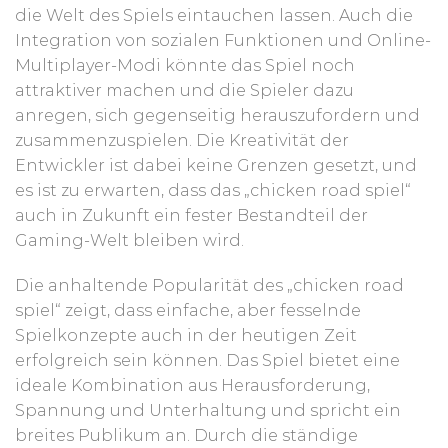
die Welt des Spiels eintauchen lassen. Auch die
Integration von sozialen Funktionen und Online-
Multiplayer-Modi könnte das Spiel noch
attraktiver machen und die Spieler dazu
anregen, sich gegenseitig herauszufordern und
zusammenzuspielen. Die Kreativität der
Entwickler ist dabei keine Grenzen gesetzt, und
es ist zu erwarten, dass das „chicken road spiel“
auch in Zukunft ein fester Bestandteil der
Gaming-Welt bleiben wird.
Die anhaltende Popularität des „chicken road
spiel“ zeigt, dass einfache, aber fesselnde
Spielkonzepte auch in der heutigen Zeit
erfolgreich sein können. Das Spiel bietet eine
ideale Kombination aus Herausforderung,
Spannung und Unterhaltung und spricht ein
breites Publikum an. Durch die ständige