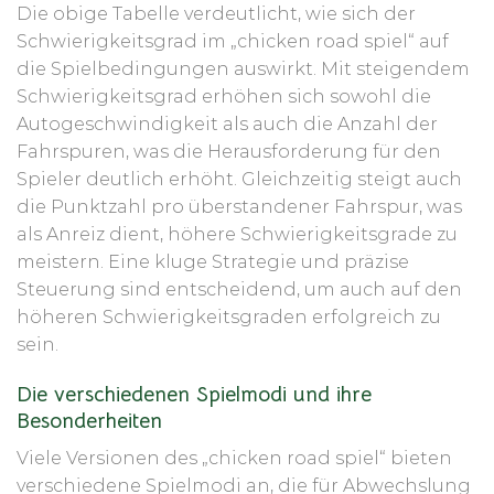
Die obige Tabelle verdeutlicht, wie sich der
Schwierigkeitsgrad im „chicken road spiel“ auf
die Spielbedingungen auswirkt. Mit steigendem
Schwierigkeitsgrad erhöhen sich sowohl die
Autogeschwindigkeit als auch die Anzahl der
Fahrspuren, was die Herausforderung für den
Spieler deutlich erhöht. Gleichzeitig steigt auch
die Punktzahl pro überstandener Fahrspur, was
als Anreiz dient, höhere Schwierigkeitsgrade zu
meistern. Eine kluge Strategie und präzise
Steuerung sind entscheidend, um auch auf den
höheren Schwierigkeitsgraden erfolgreich zu
sein.
Die verschiedenen Spielmodi und ihre
Besonderheiten
Viele Versionen des „chicken road spiel“ bieten
verschiedene Spielmodi an, die für Abwechslung