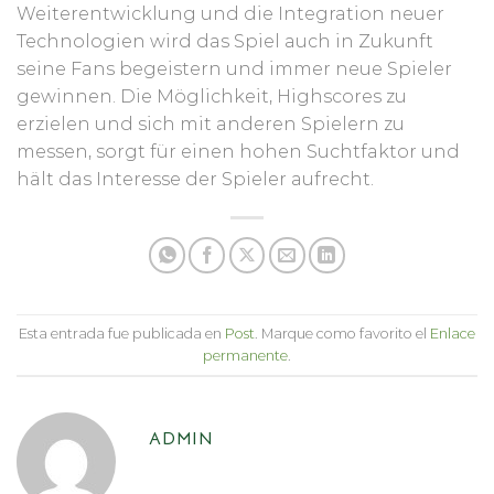
Weiterentwicklung und die Integration neuer
Technologien wird das Spiel auch in Zukunft
seine Fans begeistern und immer neue Spieler
gewinnen. Die Möglichkeit, Highscores zu
erzielen und sich mit anderen Spielern zu
messen, sorgt für einen hohen Suchtfaktor und
hält das Interesse der Spieler aufrecht.
Esta entrada fue publicada en
Post
. Marque como favorito el
Enlace
permanente
.
ADMIN