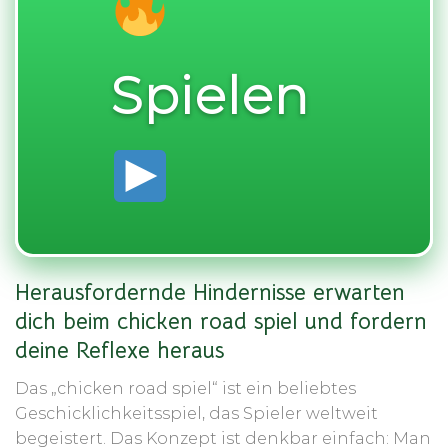
Spielen
Herausfordernde Hindernisse erwarten
dich beim chicken road spiel und fordern
deine Reflexe heraus
Das „chicken road spiel“ ist ein beliebtes
Geschicklichkeitsspiel, das Spieler weltweit
begeistert. Das Konzept ist denkbar einfach: Man