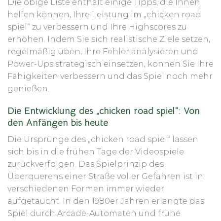
Die obige Liste enthält einige Tipps, die Ihnen
helfen können, Ihre Leistung im „chicken road
spiel“ zu verbessern und Ihre Highscores zu
erhöhen. Indem Sie sich realistische Ziele setzen,
regelmäßig üben, Ihre Fehler analysieren und
Power-Ups strategisch einsetzen, können Sie Ihre
Fähigkeiten verbessern und das Spiel noch mehr
genießen.
Die Entwicklung des „chicken road spiel“: Von
den Anfängen bis heute
Die Ursprünge des „chicken road spiel“ lassen
sich bis in die frühen Tage der Videospiele
zurückverfolgen. Das Spielprinzip des
Überquerens einer Straße voller Gefahren ist in
verschiedenen Formen immer wieder
aufgetaucht. In den 1980er Jahren erlangte das
Spiel durch Arcade-Automaten und frühe